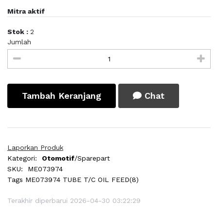
Mitra aktif
Stok :
2
Jumlah
Tambah Keranjang
Chat
Laporkan Produk
Kategori:
Otomotif
/Sparepart
SKU:
ME073974
Tags
ME073974 TUBE T/C OIL FEED(8)
Terakhir diperbarui 2026-04-30 03:22:29