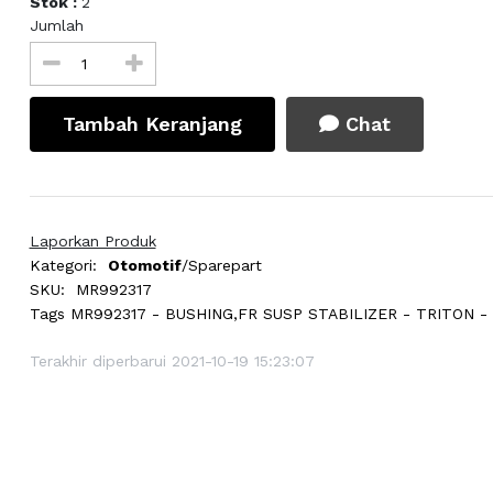
Stok :
2
Jumlah
Tambah Keranjang
Chat
Laporkan Produk
Kategori:
Otomotif
/Sparepart
SKU:
MR992317
Tags
MR992317 - BUSHING,FR SUSP STABILIZER - TRITON -
Terakhir diperbarui 2021-10-19 15:23:07