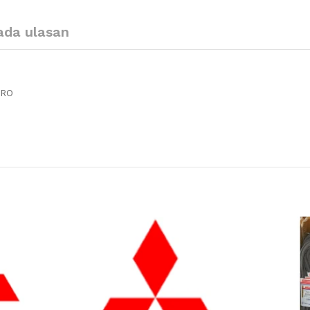
ada ulasan
ERO