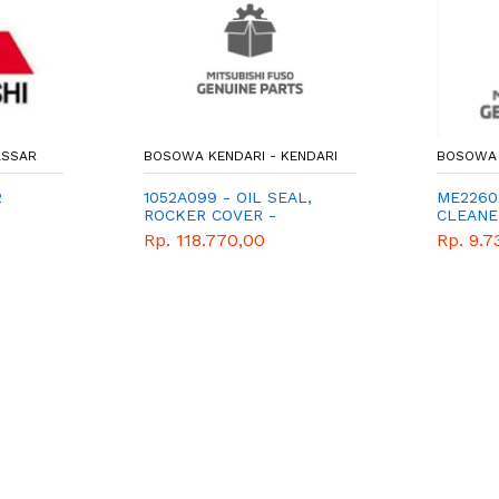
ASSAR
BOSOWA KENDARI - KENDARI
BOSOWA 
2
1052A099 - OIL SEAL,
ME2260
ROCKER COVER -
CLEANE
MITSUBISHI - GENUINE
Rp. 118.770,00
Rp. 9.7