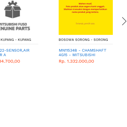
KUPANG - KUPANG
BOSOWA SORONG - SORONG
22-SENSOR,AIR
MN115348 - CHAMSHAFT
R A
4G15 - MITSUBISHI
GENUINE PARTS
34.700,00
Rp. 1.332.000,00