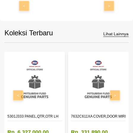
<
>
Koleksi Terbaru
Lihat Lainnya
<
>
DOOR,LH
5301J333 PANEL,QTR,OTR LH
7632C611XA COVER,DOOR MIRROR
Rp. 6.327.000,00
Rp. 331.890,00