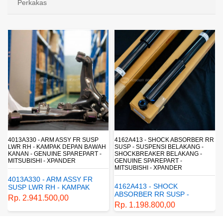
Perkakas
4162A413 - SHOCK ABSORBER RR
1770A233 - FUEL FILTER ELEMENT
SUSP - SUSPENSI BELAKANG -
- SARINGAN BAHAN BAKAR -
SHOCKBREAKER BELAKANG -
SARINGAN SOLAR - MITSUBISHI -
GENUINE SPAREPART -
PAJERO
MITSUBISHI - XPANDER
1770A233 - FUEL FILTER
4162A413 - SHOCK
ELEMENT - SARINGAN
ABSORBER RR SUSP -
BAHAN BAKAR - SARINGAN
Rp. 430.680,00
SUSPENSI BELAKANG -
SOLAR - MITSUBISHI -
Rp. 1.198.800,00
SHOCKBREAKER BELAKANG
PAJERO
- GENUINE SPAREPART -