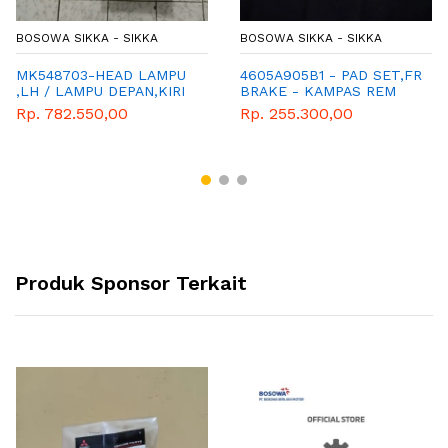
BOSOWA SIKKA - SIKKA
BOSOWA SIKKA - SIKKA
MK548703-HEAD LAMPU
4605A905B1 - PAD SET,FR
,LH / LAMPU DEPAN,KIRI
BRAKE - KAMPAS REM
BELAKANG - GENUINE
Rp. 782.550,00
Rp. 255.300,00
SPAREPART MITSUBISHI
Produk Sponsor Terkait