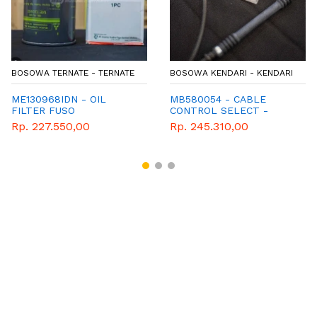
BOSOWA TERNATE - TERNATE
BOSOWA KENDARI - KENDARI
ME130968IDN - OIL
MB580054 - CABLE
FILTER FUSO
CONTROL SELECT -
GENUINE SPAREPART
Rp. 227.550,00
Rp. 245.310,00
MITSUBISHI