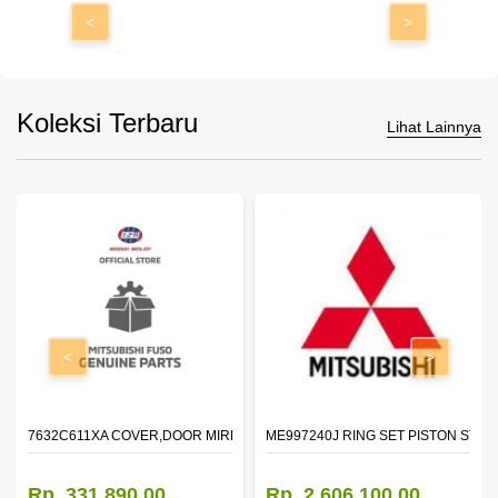
<
>
Koleksi Terbaru
Lihat Lainnya
<
>
7632C611XA COVER,DOOR MIRROR,OTR LH
ME997240J RING SET PISTON STD
Rp. 331.890,00
Rp. 2.606.100,00