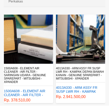
Perkakas
4013A330 - ARM ASSY FR SUSP
4162A413 - SHOCK ABSORBER RR
LWR RH - KAMPAK DEPAN BAWAH
SUSP - SUSPENSI BELAKANG -
KANAN - GENUINE SPAREPART -
SHOCKBREAKER BELAKANG -
MITSUBISHI - XPANDER
GENUINE SPAREPART -
MITSUBISHI - XPANDER
4013A330 - ARM ASSY FR
4162A413 - SHOCK
SUSP LWR RH - KAMPAK
ABSORBER RR SUSP -
DEPAN BAWAH KANAN -
Rp. 2.941.500,00
SUSPENSI BELAKANG -
GENUINE SPAREPART -
Rp. 1.198.800,00
SHOCKBREAKER BELAKANG
MITSUBISHI - XPANDER
- GENUINE SPAREPART -