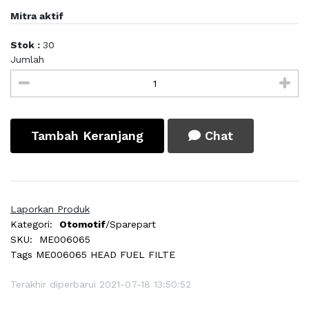
Mitra aktif
Stok :
30
Jumlah
Tambah Keranjang
Chat
Laporkan Produk
Kategori:
Otomotif
/Sparepart
SKU:
ME006065
Tags
ME006065 HEAD FUEL FILTE
Terakhir diperbarui 2021-07-18 13:50:52