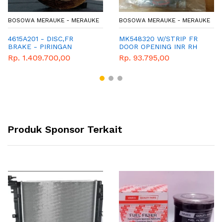
BOSOWA MERAUKE - MERAUKE
BOSOWA MERAUKE - MERAUKE
4615A201 - DISC,FR
MK548320 W/STRIP FR
BRAKE - PIRINGAN
DOOR OPENING INR RH
CAKRAM DEPAN -
Rp. 1.409.700,00
Rp. 93.795,00
MITSUBISHI - GENUINE -
TRITON
Produk Sponsor Terkait