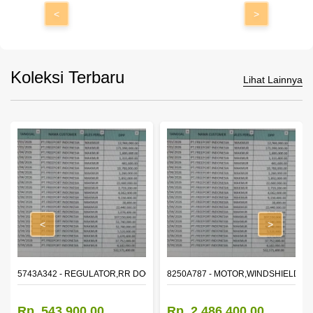
<
>
Koleksi Terbaru
Lihat Lainnya
<
>
OR WINDOW,LH
5743A342 - REGULATOR,RR DOOR WINDOW,RH
8250A787 - MOTOR,WINDSHIELD W
Rp. 543.900,00
Rp. 2.486.400,00