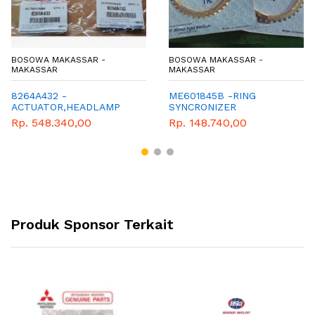
BOSOWA MAKASSAR -
BOSOWA MAKASSAR -
MAKASSAR
MAKASSAR
8264A432 -
ME601845B -RING
ACTUATOR,HEADLAMP
SYNCRONIZER
WASHER,L - MITSUBISHI -
Rp. 548.340,00
Rp. 148.740,00
GENUINE - ALL NEW
PAJERO SPORT
Produk Sponsor Terkait