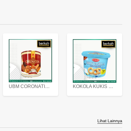
UBM CORONATION ASSORTED BISKUIT KALENG 450 GRAM
KOKOLA KUKIS HYGIENIC MILK VANILLA PACK 320 GR
Lihat Lainnya