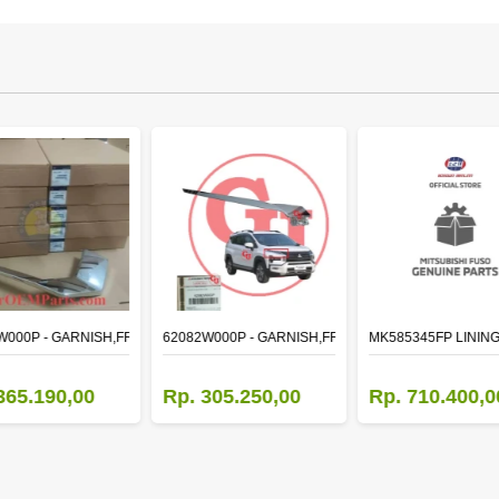
W000P - GARNISH,FR BUMPER SIDE
62082W000P - GARNISH,FR BUMPER SIDE
MK585345FP LINING
365.190,00
Rp. 305.250,00
Rp. 710.400,0