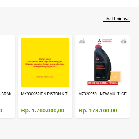
Lihat Lainnya
>
,BRAKE 410X150 (F/A),RIVET
MX930062IDN PISTON KIT EURO 4
MZ320959 - NEW MULTI GEAR OIL 
M
0
Rp. 1.760.000,00
Rp. 173.160,00
R