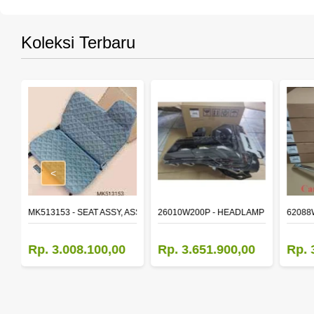
Koleksi Terbaru
<
STON STD
MK513153 - SEAT ASSY, ASSISTANT
26010W200P - HEADLAMP ASSY,RH
62088
Rp. 3.008.100,00
Rp. 3.651.900,00
Rp. 