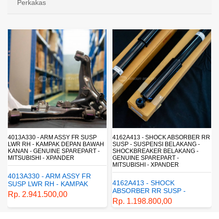
Perkakas
4013A330 - ARM ASSY FR SUSP
4162A413 - SHOCK ABSORBER RR
LWR RH - KAMPAK DEPAN BAWAH
SUSP - SUSPENSI BELAKANG -
KANAN - GENUINE SPAREPART -
SHOCKBREAKER BELAKANG -
MITSUBISHI - XPANDER
GENUINE SPAREPART -
MITSUBISHI - XPANDER
4013A330 - ARM ASSY FR
4162A413 - SHOCK
SUSP LWR RH - KAMPAK
ABSORBER RR SUSP -
DEPAN BAWAH KANAN -
Rp. 2.941.500,00
SUSPENSI BELAKANG -
GENUINE SPAREPART -
Rp. 1.198.800,00
SHOCKBREAKER BELAKANG
MITSUBISHI - XPANDER
- GENUINE SPAREPART -