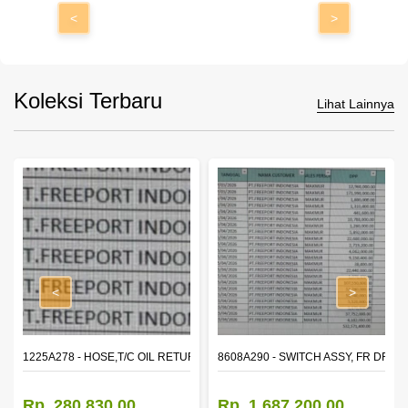
<
>
Koleksi Terbaru
Lihat Lainnya
<
>
1225A278 - HOSE,T/C OIL RETURN TUBE
8608A290 - SWITCH ASSY, FR DR 
Rp. 280.830,00
Rp. 1.687.200,00