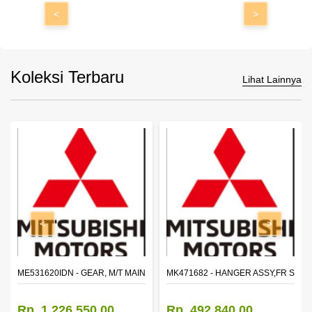
<
>
Koleksi Terbaru
Lihat Lainnya
<
>
N SHAFT 2ND SPEED (M035S5)
ME531620IDN - GEAR, M/T MAIN SHAFT REVERSE
MK471682 - HANGER ASSY,FR SHA
Rp. 1.226.550,00
Rp. 492.840,00