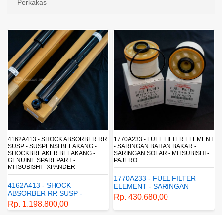
Perkakas
R
1770A233 - FUEL FILTER ELEMENT
ML150003 - BRAKE FLUID DOT 3 -
- SARINGAN BAHAN BAKAR -
MINYAK REM - CAIRAN REM -
SARINGAN SOLAR - MITSUBISHI -
MITSUBISHI - GENUINE - XPANDER
PAJERO
- PAJERO - MIRAGE - TRITON
1770A233 - FUEL FILTER
ML150003 - BRAKE FLUID
ELEMENT - SARINGAN
DOT 3 - minyak rem - cairan
BAHAN BAKAR - SARINGAN
rem - mitsubishi - genuine -
Rp. 430.680,00
Rp. 42.180,00
SOLAR - MITSUBISHI -
xpander - pajero - mirage -
PAJERO
triton