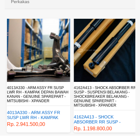
Perkakas
4013A330 - ARM ASSY FR SUSP
4162A413 - SHOCK ABSORBER RR
LWR RH - KAMPAK DEPAN BAWAH
SUSP - SUSPENSI BELAKANG -
KANAN - GENUINE SPAREPART -
SHOCKBREAKER BELAKANG -
MITSUBISHI - XPANDER
GENUINE SPAREPART -
MITSUBISHI - XPANDER
4013A330 - ARM ASSY FR
4162A413 - SHOCK
SUSP LWR RH - KAMPAK
ABSORBER RR SUSP -
DEPAN BAWAH KANAN -
Rp. 2.941.500,00
SUSPENSI BELAKANG -
GENUINE SPAREPART -
Rp. 1.198.800,00
SHOCKBREAKER BELAKANG
MITSUBISHI - XPANDER
- GENUINE SPAREPART -