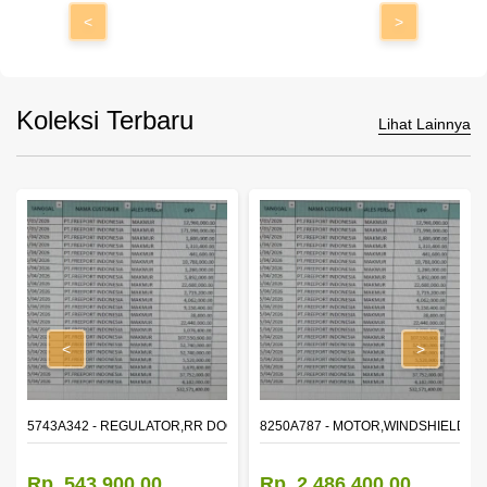
<
>
Koleksi Terbaru
Lihat Lainnya
<
>
OR WINDOW,LH
5743A342 - REGULATOR,RR DOOR WINDOW,RH
8250A787 - MOTOR,WINDSHIELD W
Rp. 543.900,00
Rp. 2.486.400,00