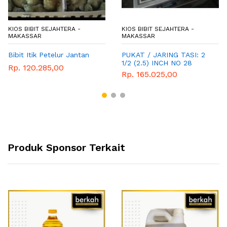
KIOS BIBIT SEJAHTERA -
KIOS BIBIT SEJAHTERA -
MAKASSAR
MAKASSAR
Bibit Itik Petelur Jantan
PUKAT / JARING TASI: 2
1/2 (2.5) INCH NO 28
Rp. 120.285,00
Morut
Rp. 165.025,00
Produk Sponsor Terkait