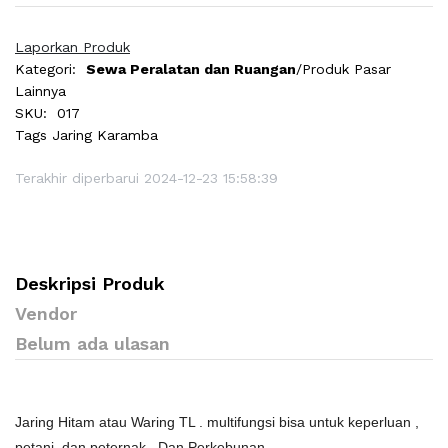
Laporkan Produk
Kategori:
Sewa Peralatan dan Ruangan
/Produk Pasar
Lainnya
SKU:
017
Tags
Jaring Karamba
Terakhir diperbarui 2024-12-23 15:58:39
Deskripsi Produk
Vendor
Belum ada ulasan
Jaring Hitam atau Waring TL . multifungsi bisa untuk keperluan ,
petani, dan peternak , Dan Perkebunan