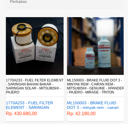
Perkakas
R
1770A233 - FUEL FILTER ELEMENT
ML150003 - BRAKE FLUID DOT 3 -
- SARINGAN BAHAN BAKAR -
MINYAK REM - CAIRAN REM -
SARINGAN SOLAR - MITSUBISHI -
MITSUBISHI - GENUINE - XPANDER
PAJERO
- PAJERO - MIRAGE - TRITON
1770A233 - FUEL FILTER
ML150003 - BRAKE FLUID
ELEMENT - SARINGAN
DOT 3 - minyak rem - cairan
BAHAN BAKAR - SARINGAN
rem - mitsubishi - genuine -
Rp. 430.680,00
Rp. 42.180,00
SOLAR - MITSUBISHI -
xpander - pajero - mirage -
PAJERO
triton