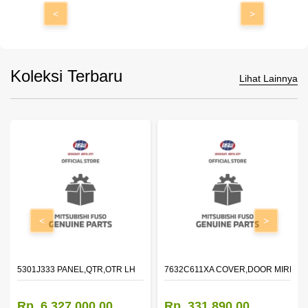
<
>
Koleksi Terbaru
Lihat Lainnya
<
>
DOOR,LH
5301J333 PANEL,QTR,OTR LH
7632C611XA COVER,DOOR MIRROR
Rp. 6.327.000,00
Rp. 331.890,00