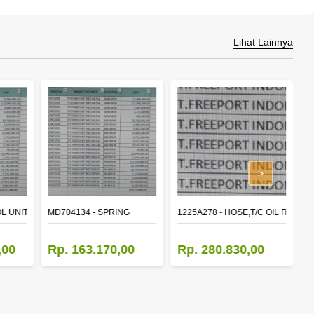
Lihat Lainnya
>
L UNIT,TIME & ALARM
MD704134 - SPRING
1225A278 - HOSE,T/C OIL RETUR
8
,00
Rp. 163.170,00
Rp. 280.830,00
R