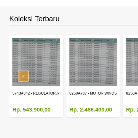
Koleksi Terbaru
<
,RR DOOR WINDOW,LH
5743A342 - REGULATOR,RR DOOR WINDOW,RH
8250A787 - MOTOR,WINDSHIELD WIP
8250A
Rp. 543.900,00
Rp. 2.486.400,00
Rp. 