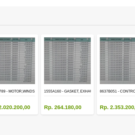
ER
789 - MOTOR,WINDSHIELD WIPER
1555A160 - GASKET, EXHAUST MANIFOLD
8637B051 - CONTRO
2.020.200,00
Rp. 264.180,00
Rp. 2.353.200