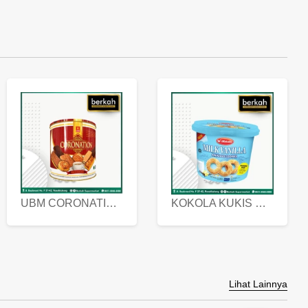
UBM CORONATION ASSORTED BISKUIT KALENG 450 GRAM
KOKOLA KUKIS HYGIENIC MILK VANILLA PACK 320 GR
Lihat Lainnya