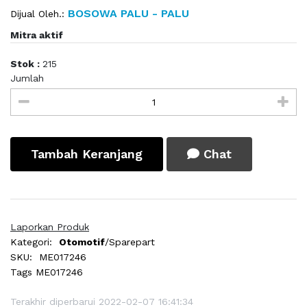
BOSOWA PALU - PALU
Dijual Oleh.:
Mitra aktif
Stok :
215
Jumlah
Tambah Keranjang
Chat
Laporkan Produk
Kategori:
Otomotif
/Sparepart
SKU:
ME017246
Tags
ME017246
Terakhir diperbarui 2022-02-07 16:41:34