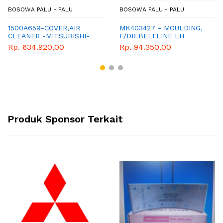
BOSOWA PALU - PALU
BOSOWA PALU - PALU
1500A659-COVER,AIR
MK403427 - MOULDING,
CLEANER -MITSUBISHI-
F/DR BELTLINE LH
GENUINE PARTS-MIRAGE
Rp. 634.920,00
Rp. 94.350,00
Produk Sponsor Terkait