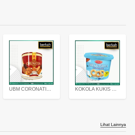
UBM CORONATION ASSORTED BISKUIT KALENG 450 GRAM
KOKOLA KUKIS HYGIENIC MILK VANILLA PACK 320 GR
Lihat Lainnya