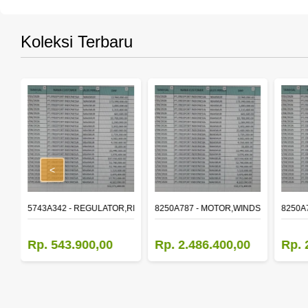
Koleksi Terbaru
<
,RR DOOR WINDOW,LH
5743A342 - REGULATOR,RR DOOR WINDOW,RH
8250A787 - MOTOR,WINDSHIELD WIP
8250A
Rp. 543.900,00
Rp. 2.486.400,00
Rp. 