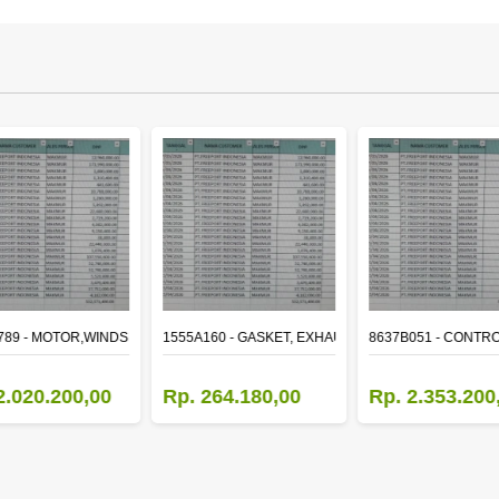
ER
789 - MOTOR,WINDSHIELD WIPER
1555A160 - GASKET, EXHAUST MANIFOLD
8637B051 - CONTRO
2.020.200,00
Rp. 264.180,00
Rp. 2.353.200