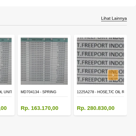
Lihat Lainnya
>
L UNIT,TIME & ALARM
MD704134 - SPRING
1225A278 - HOSE,T/C OIL RETUR
8
,00
Rp. 163.170,00
Rp. 280.830,00
R