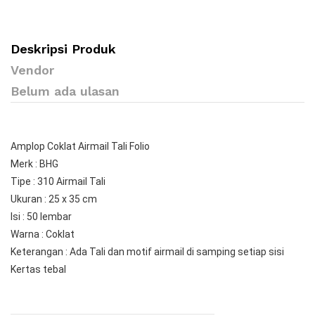
Deskripsi Produk
Vendor
Belum ada ulasan
Amplop Coklat Airmail Tali Folio

Merk : BHG

Tipe : 310 Airmail Tali

Ukuran : 25 x 35 cm

Isi : 50 lembar

Warna : Coklat

Keterangan : Ada Tali dan motif airmail di samping setiap sisi

Kertas tebal