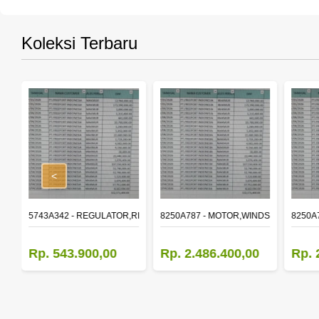
Koleksi Terbaru
<
,RR DOOR WINDOW,LH
5743A342 - REGULATOR,RR DOOR WINDOW,RH
8250A787 - MOTOR,WINDSHIELD WIP
8250A
Rp. 543.900,00
Rp. 2.486.400,00
Rp. 