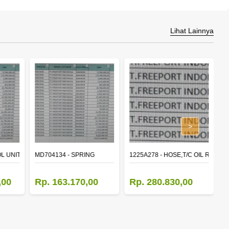
Lihat Lainnya
>
L UNIT,TIME & ALARM
MD704134 - SPRING
1225A278 - HOSE,T/C OIL RETUR
8
,00
Rp. 163.170,00
Rp. 280.830,00
R