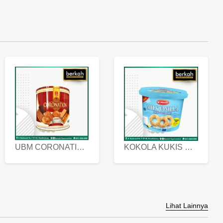
UBM CORONATION ASSORTED BISKUIT KALENG 450 GRAM
KOKOLA KUKIS HYGIENIC MILK VANILLA PACK 320 GR
Lihat Lainnya