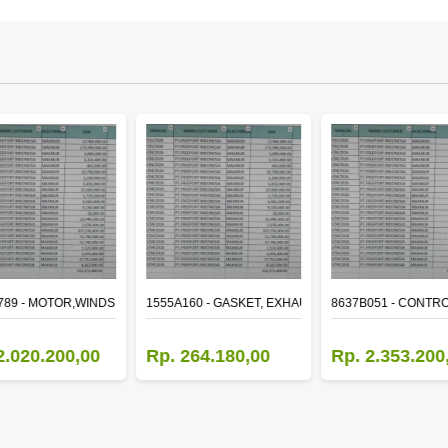
ER
789 - MOTOR,WINDSHIELD WIPER
1555A160 - GASKET, EXHAUST MANIFOLD
8637B051 - CONTRO
2.020.200,00
Rp. 264.180,00
Rp. 2.353.200