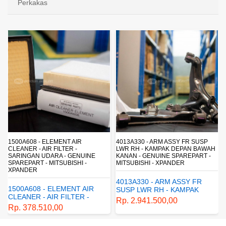
Perkakas
R
4013A330 - ARM ASSY FR SUSP
4162A413 - SHOCK ABSORB
LWR RH - KAMPAK DEPAN BAWAH
SUSP - SUSPENSI BELAKAN
UINE
KANAN - GENUINE SPAREPART -
SHOCKBREAKER BELAKANG
 -
MITSUBISHI - XPANDER
GENUINE SPAREPART -
MITSUBISHI - XPANDER
4013A330 - ARM ASSY FR
 AIR
4162A413 - SHOCK
SUSP LWR RH - KAMPAK
R -
ABSORBER RR SUSP -
DEPAN BAWAH KANAN -
Rp. 2.941.500,00
SUSPENSI BELAKANG -
GENUINE SPAREPART -
Rp. 1.198.800,00
 -
SHOCKBREAKER BELAK
MITSUBISHI - XPANDER
ER
- GENUINE SPAREPART 