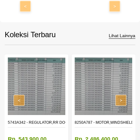
<
>
Koleksi Terbaru
Lihat Lainnya
<
>
OR WINDOW,LH
5743A342 - REGULATOR,RR DOOR WINDOW,RH
8250A787 - MOTOR,WINDSHIELD W
Rp. 543.900,00
Rp. 2.486.400,00