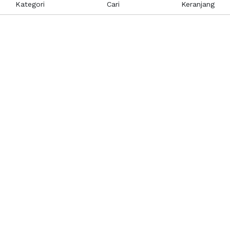
Kategori
Cari
Keranjang
Layanan Pelanggan
Kebijakan & Privasi
Pusat Bantuan
Layanan Pengaduan