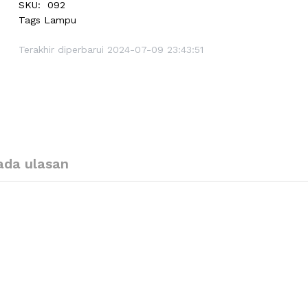
SKU:
092
Tags
Lampu
Terakhir diperbarui 2024-07-09 23:43:51
ada ulasan