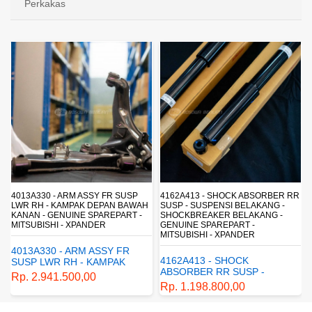
Perkakas
4013A330 - ARM ASSY FR SUSP
4162A413 - SHOCK ABSORBER RR
LWR RH - KAMPAK DEPAN BAWAH
SUSP - SUSPENSI BELAKANG -
KANAN - GENUINE SPAREPART -
SHOCKBREAKER BELAKANG -
MITSUBISHI - XPANDER
GENUINE SPAREPART -
MITSUBISHI - XPANDER
4013A330 - ARM ASSY FR
4162A413 - SHOCK
SUSP LWR RH - KAMPAK
ABSORBER RR SUSP -
DEPAN BAWAH KANAN -
Rp. 2.941.500,00
SUSPENSI BELAKANG -
GENUINE SPAREPART -
Rp. 1.198.800,00
SHOCKBREAKER BELAKANG
MITSUBISHI - XPANDER
- GENUINE SPAREPART -