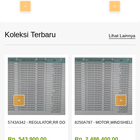
<
>
Koleksi Terbaru
Lihat Lainnya
<
>
OR WINDOW,LH
5743A342 - REGULATOR,RR DOOR WINDOW,RH
8250A787 - MOTOR,WINDSHIELD W
Rp. 543.900,00
Rp. 2.486.400,00