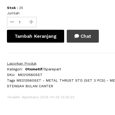
Stok :
25
Jumlah
Tambah Keranjang
Chat
Laporkan Produk
Kategori:
Otomotif
/Sparepart
SKU:
ME013560SET
Tags
ME013560SET - METAL THRUST STD (SET 3 PCS) - M
STENGAH BULAN CANTER
Terakhir diperbarui 2025-01-24 13:35:22