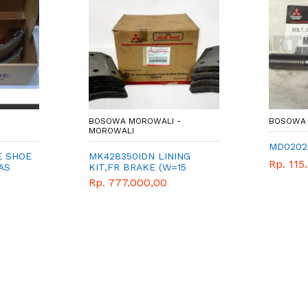
BOSOWA MOROWALI -
BOSOWA 
MOROWALI
MD0202
E SHOE
MK428350IDN LINING
Rp. 115
AS
KIT,FR BRAKE (W=15
Rp. 777.000,00
INE -
00