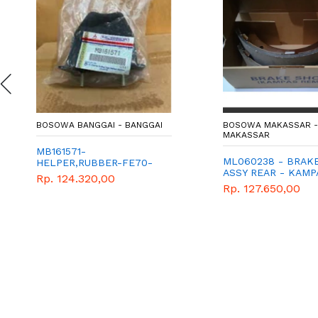
BOSOWA BANGGAI - BANGGAI
BOSOWA MAKASSAR -
MAKASSAR
MB161571-
ML060238 - BRAK
HELPER,RUBBER-FE70-
ASSY REAR - KAMP
CANTER
Rp. 124.320,00
REM BELAKANG -
Rp. 127.650,00
MITSUBISHI - GENU
COLT DIESEL - PS1