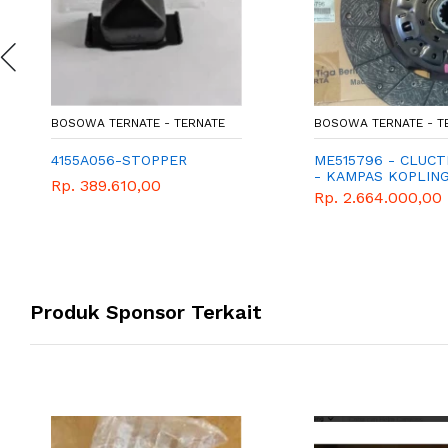
BOSOWA TERNATE - TERNATE
BOSOWA TERNATE - T
4155A056-STOPPER
ME515796 - CLUCT
- KAMPAS KOPLIN
Rp. 389.610,00
CANTER 125PS
Rp. 2.664.000,00
Produk Sponsor Terkait