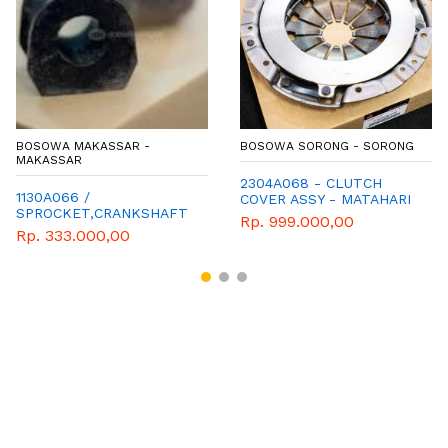
BOSOWA MAKASSAR -
BOSOWA SORONG - SORONG
MAKASSAR
2304A068 - CLUTCH
1130A066 /
COVER ASSY - MATAHARI
SPROCKET,CRANKSHAFT
- GENUINE SPAREPART
Rp. 999.000,00
CAMSHAFT
MITSUBISHI
Rp. 333.000,00