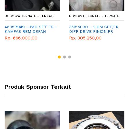
BOSOWA TERNATE - TERNATE
BOSOWA TERNATE - TERNATE
4605B949 - PAD SET FR -
3515A090 - SHIM SET,FR
KAMPAS REM DEPAN
DIFF DRIVE PINION,FR
XPANDER
TRITON KL3
Rp. 666.000,00
Rp. 305.250,00
Produk Sponsor Terkait