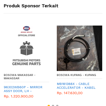
Produk Sponsor Terkait
BOSOWA MAKASSAR -
BOSOWA KUPANG - KUPANG
MAKASSAR
MB181388X - CABLE
96302WB60P - MIRROR
ACCELERATOR - KABEL
ASSY DOOR, LH -
AKSELERATOR - GENUINE
Rp. 147.630,00
MITSUBISHI - GENUINE
SPAREPART MITSUBISHI
Rp. 1.320.900,00