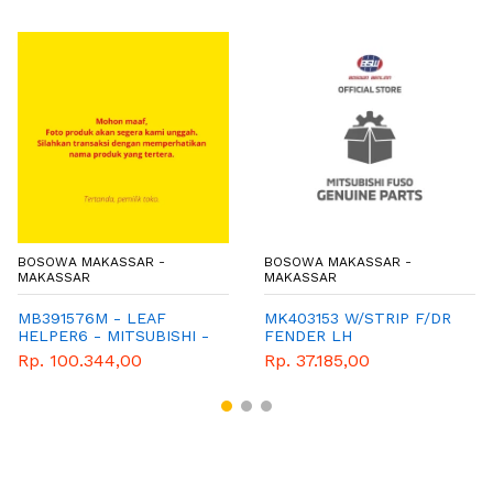
BOSOWA MAKASSAR -
BOSOWA MAKASSAR -
MAKASSAR
MAKASSAR
MB391576M - LEAF
MK403153 W/STRIP F/DR
HELPER6 - MITSUBISHI -
FENDER LH
GENUINE
Rp. 100.344,00
Rp. 37.185,00