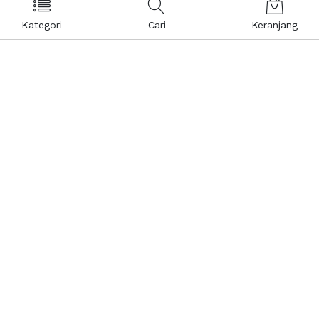
Kategori
Cari
Keranjang
Layanan Pelanggan
Kebijakan & Privasi
Pusat Bantuan
Layanan Pengaduan