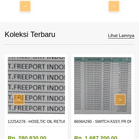
<
>
Koleksi Terbaru
Lihat Lainnya
<
>
1225A278 - HOSE,T/C OIL RETURN TUBE
8608A290 - SWITCH ASSY, FR DR 
Rp. 280.830,00
Rp. 1.687.200,00