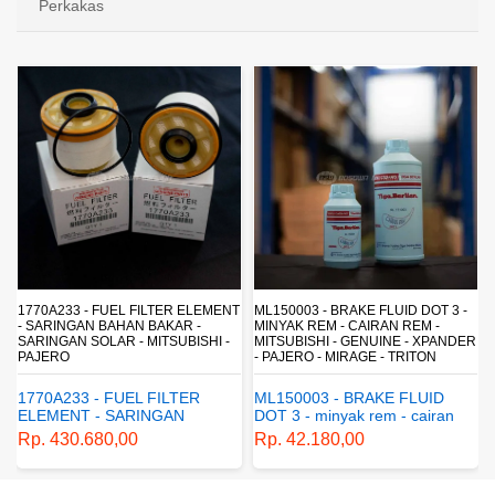
Perkakas
T
ML150003 - BRAKE FLUID DOT 3 -
ML058001- LIQUID GASKET RED -
MINYAK REM - CAIRAN REM -
LEM GASKET - XPANDER - PAJERO
MITSUBISHI - GENUINE - XPANDER
- MIRAGE - TRITON
- PAJERO - MIRAGE - TRITON
ML058001- liquid gasket red -
ML150003 - BRAKE FLUID
lem gasket - xpander - pajero
DOT 3 - minyak rem - cairan
- mirage - triton
Rp. 37.740,00
rem - mitsubishi - genuine -
Rp. 42.180,00
xpander - pajero - mirage -
triton