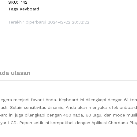
SKU:
142
Tags
Keyboard
Terakhir diperbarui 2024-12-22 20:32:22
ada ulasan
gera menjadi favorit Anda. Keyboard ini dilengkapi dengan 61 to
li. Selain sensitivitas dinamis, Anda akan menyukai efek onboard
oard ini juga dilengkapi dengan 400 nada, 60 lagu, dan mode musi
ar LCD. Papan ketik ini kompatibel dengan Aplikasi Chordana Pla