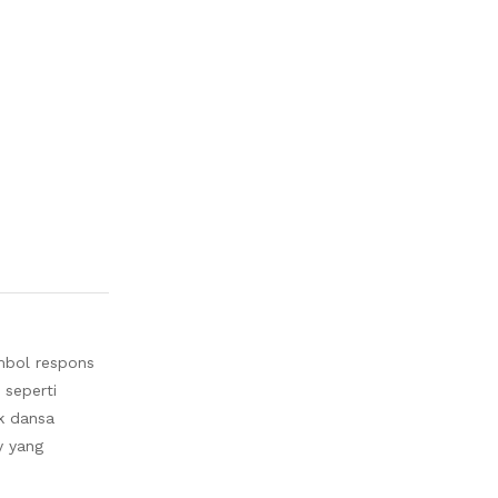
mbol respons
 seperti
k dansa
y yang