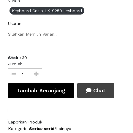
Varian
Keyboard Casio LK-S250 keyboard
Ukuran
Silahkan Memilih Varian..
Stok :
30
Jumlah
Tambah Keranjang
Chat
Laporkan Produk
Kategori:
Serba-serbi
/Lainnya