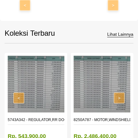
<
>
Koleksi Terbaru
Lihat Lainnya
<
>
OR WINDOW,LH
5743A342 - REGULATOR,RR DOOR WINDOW,RH
8250A787 - MOTOR,WINDSHIELD W
Rp. 543.900,00
Rp. 2.486.400,00