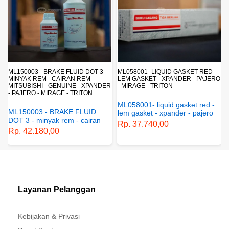
OT 3 -
ML058001- LIQUID GASKET RED -
SPC98011 - BRAKE FLUID DOT 
 -
LEM GASKET - XPANDER - PAJERO
XPANDER - PAJERO - TRITON 
XPANDER
- MIRAGE - TRITON
MIRAGE
ON
ML058001- liquid gasket red -
SPC98011 - brake fluid DO
UID
lem gasket - xpander - pajero
- xpander - pajero - triton -
iran
- mirage - triton
mirage
Rp. 37.740,00
Rp. 55.500,00
ne -
e -
Layanan Pelanggan
Kebijakan & Privasi