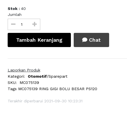
Stok :
40
Jumlah
Tambah Keranjang
Chat
Laporkan Produk
Kategori:
Otomotif
/Sparepart
SKU:
MC075139
Tags
MC075139 RING GIGI BOLU BESAR PS120
Terakhir diperbarui 2021-09-30 10:23:31