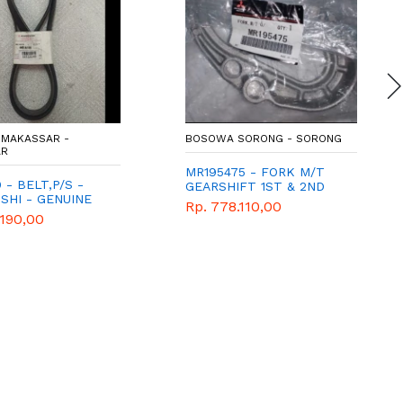
AKASSAR -
BOSOWA SORONG - SORONG
MR195475 - FORK M/T
- BELT,P/S -
GEARSHIFT 1ST & 2ND
HI - GENUINE
Rp. 778.110,00
90,00