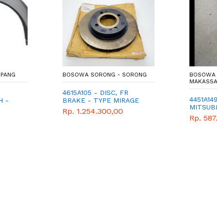
ANG
BOSOWA SORONG - SORONG
BOSOWA M
MAKASSAR
4615A105 - DISC, FR
4451A149 
-
BRAKE - TYPE MIRAGE
MITSUBIS
IRI
Rp. 1.254.300,00
Rp. 587.1