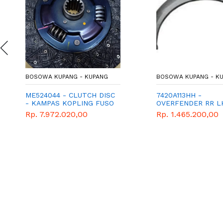
BOSOWA KUPANG - KUPANG
BOSOWA KUPANG - KUP
ME524044 - CLUTCH DISC
7420A113HH -
- KAMPAS KOPLING FUSO
OVERFENDER RR LH 
- FM517
FENDER BELAKANG K
Rp. 7.972.020,00
Rp. 1.465.200,00
TRIOTON