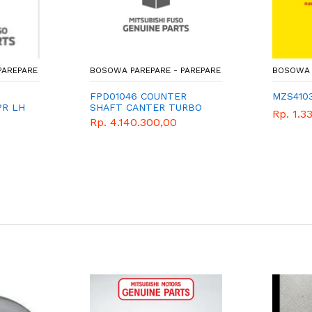
EPARE
BOSOWA PAREPARE - PAREPARE
BOSOWA PARE
FPD01046 COUNTER
MZS41031
LH
SHAFT CANTER TURBO
Rp. 1.332.
HD
Rp. 4.140.300,00