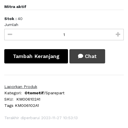
Mitra aktif
Stok :
40
Jumlah
Tambah Keranjang
Chat
Laporkan Produk
Kategori:
Otomotif
/Sparepart
SKU:
KM006102A1
Tags
KM006102A1
Terakhir diperbarui 2023-11-27 10:53:13