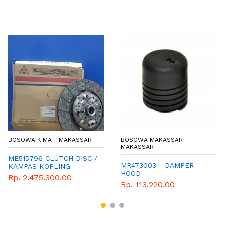
BOSOWA KIMA - MAKASSAR
BOSOWA MAKASSAR -
MAKASSAR
ME515796 CLUTCH DISC /
MR473003 - DAMPER
KAMPAS KOPLING
HOOD
CANTER PS 125 - PS 136
Rp. 2.475.300,00
Rp. 113.220,00