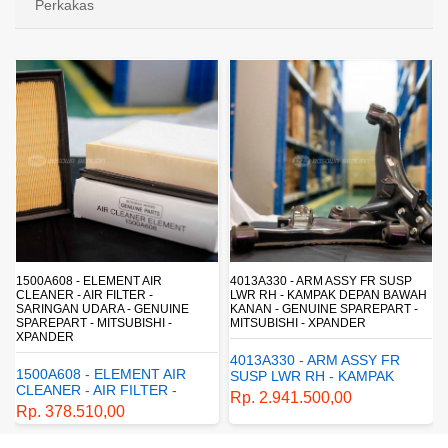
Perkakas
4013A330 - ARM ASSY FR SUSP
4162A413 - SHOCK ABSORBER RR
LWR RH - KAMPAK DEPAN BAWAH
SUSP - SUSPENSI BELAKANG -
KANAN - GENUINE SPAREPART -
SHOCKBREAKER BELAKANG -
MITSUBISHI - XPANDER
GENUINE SPAREPART -
MITSUBISHI - XPANDER
4013A330 - ARM ASSY FR
4162A413 - SHOCK
SUSP LWR RH - KAMPAK
ABSORBER RR SUSP -
DEPAN BAWAH KANAN -
Rp. 2.941.500,00
SUSPENSI BELAKANG -
GENUINE SPAREPART -
Rp. 1.198.800,00
SHOCKBREAKER BELAKANG
MITSUBISHI - XPANDER
- GENUINE SPAREPART -