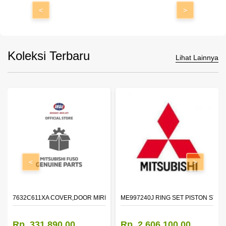
<
>
Koleksi Terbaru
Lihat Lainnya
<
>
7632C611XA COVER,DOOR MIRROR,OTR LH
ME997240J RING SET PISTON STD
Rp. 331.890,00
Rp. 2.606.100,00