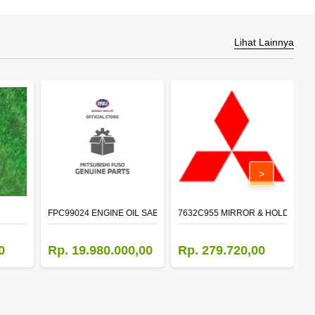
Lihat Lainnya
>
FPC99024 ENGINE OIL SAE 15W-40 API CI-4 (200L)
7632C955 MIRROR & HOLDER,D
5
0
Rp. 19.980.000,00
Rp. 279.720,00
R