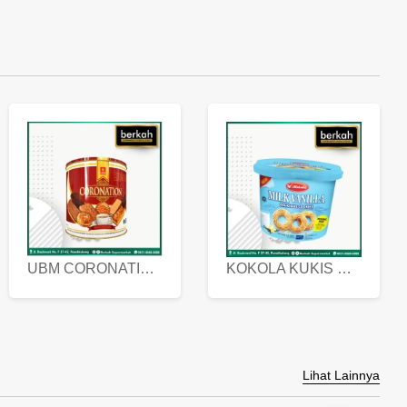
UBM CORONATION ASSORTED BISKUIT KALENG 450 GRAM
KOKOLA KUKIS HYGIENIC MILK VANILLA PACK 320 GR
Lihat Lainnya