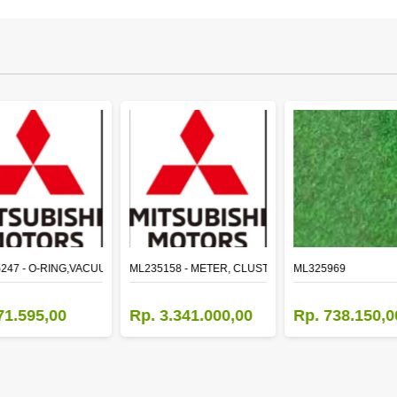
LE
247 - O-RING,VACUUM PUMP
ML235158 - METER, CLUSTER CANTER
ML325969
71.595,00
Rp. 3.341.000,00
Rp. 738.150,0