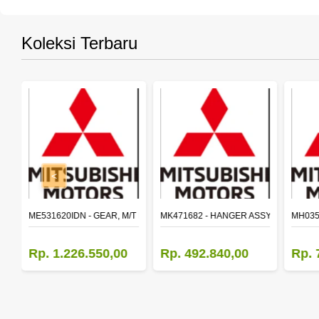
Koleksi Terbaru
<
SY,MAIN SHAFT 2ND SPEED (M035S5)
ME531620IDN - GEAR, M/T MAIN SHAFT REVERSE
MK471682 - HANGER ASSY,FR SHACK
MH035
Rp. 1.226.550,00
Rp. 492.840,00
Rp. 