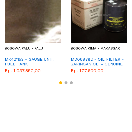
BOSOWA PALU - PALU
BOSOWA KIMA - MAKASSAR
MK421153 - GAUGE UNIT,
MD069782 - OIL FILTER -
FUEL TANK
SARINGAN OLI - GENUINE
SPAREPART MITSUBISHI
Rp. 1.037.850,00
Rp. 177.600,00