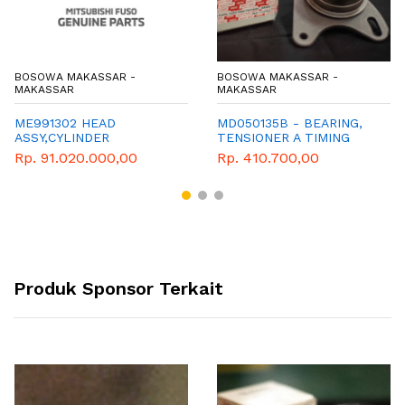
BOSOWA MAKASSAR -
BOSOWA MAKASSAR -
MAKASSAR
MAKASSAR
ME991302 HEAD
MD050135B - BEARING,
ASSY,CYLINDER
TENSIONER A TIMING
BELT - GENUINE
Rp. 91.020.000,00
Rp. 410.700,00
SPAREPART MITSUBISHI
Produk Sponsor Terkait