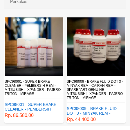
Perkakas
SPC98009 - BRAKE FLUID DOT 3 -
FPC99003 - DIESEL INJECTOR
 -
MINYAK REM - CAIRAN REM -
MULTI CLEANER - PEMBERSIH
JERO -
SPAREPART GENUINE-
INJEKTOR DIESEL - MITSUBISHI
MITSUBISHI - XPANDER - PAJERO -
GENUINE SPAREPART - PAJERO
TRITON - MIRAGE
TRITON
KE
SPC98009 - BRAKE FLUID
FPC99003 - DIESEL
DOT 3 - MINYAK REM -
INJECTOR MULTI CLEANE
CAIRAN REM - SPAREPART
- PEMBERSIH INJEKTOR
Rp. 44.400,00
Rp. 223.665,00
GENUINE- MITSUBISHI -
DIESEL - MITSUBISHI -
XPANDER - PAJERO -
GENUINE SPAREPART -