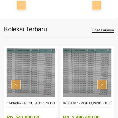
<
>
Koleksi Terbaru
Lihat Lainnya
<
>
OR WINDOW,LH
5743A342 - REGULATOR,RR DOOR WINDOW,RH
8250A787 - MOTOR,WINDSHIELD W
Rp. 543.900,00
Rp. 2.486.400,00