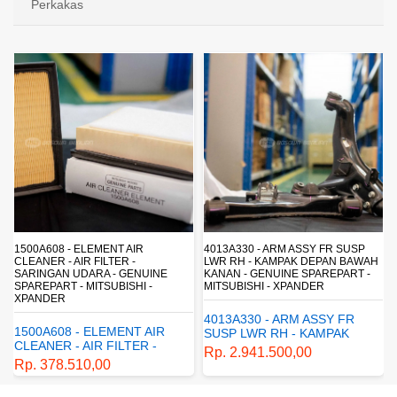
Perkakas
1500A608 - ELEMENT AIR
4013A330 - ARM ASSY FR SUSP
CLEANER - AIR FILTER -
LWR RH - KAMPAK DEPAN BAWAH
SARINGAN UDARA - GENUINE
KANAN - GENUINE SPAREPART -
SPAREPART - MITSUBISHI -
MITSUBISHI - XPANDER
XPANDER
4013A330 - ARM ASSY FR
1500A608 - ELEMENT AIR
SUSP LWR RH - KAMPAK
CLEANER - AIR FILTER -
DEPAN BAWAH KANAN -
Rp. 2.941.500,00
SARINGAN UDARA -
GENUINE SPAREPART -
Rp. 378.510,00
GENUINE SPAREPART -
MITSUBISHI - XPANDER
MITSUBISHI - XPANDER