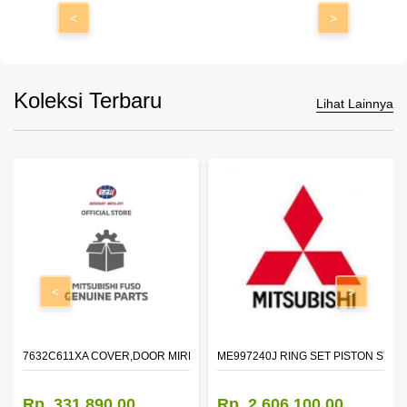
<
>
Koleksi Terbaru
Lihat Lainnya
<
>
7632C611XA COVER,DOOR MIRROR,OTR LH
ME997240J RING SET PISTON STD
Rp. 331.890,00
Rp. 2.606.100,00