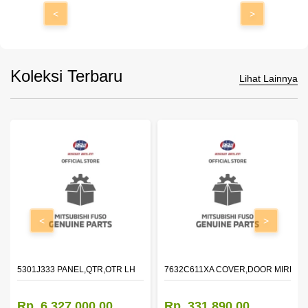
<
>
Koleksi Terbaru
Lihat Lainnya
<
>
DOOR,LH
5301J333 PANEL,QTR,OTR LH
7632C611XA COVER,DOOR MIRROR
Rp. 6.327.000,00
Rp. 331.890,00