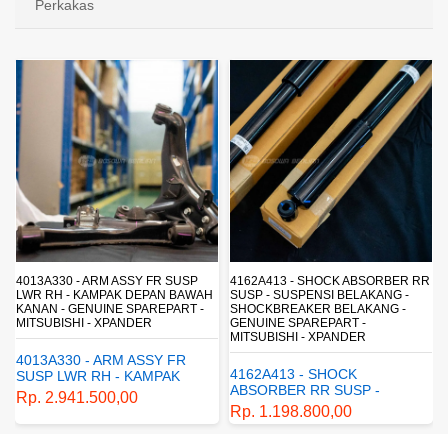
Perkakas
4162A413 - SHOCK ABSORBER RR
1770A233 - FUEL FILTER ELEMENT
H
SUSP - SUSPENSI BELAKANG -
- SARINGAN BAHAN BAKAR -
SHOCKBREAKER BELAKANG -
SARINGAN SOLAR - MITSUBISHI -
GENUINE SPAREPART -
PAJERO
MITSUBISHI - XPANDER
1770A233 - FUEL FILTER
4162A413 - SHOCK
ELEMENT - SARINGAN
ABSORBER RR SUSP -
BAHAN BAKAR - SARINGAN
Rp. 430.680,00
SUSPENSI BELAKANG -
SOLAR - MITSUBISHI -
Rp. 1.198.800,00
SHOCKBREAKER BELAKANG
PAJERO
- GENUINE SPAREPART -