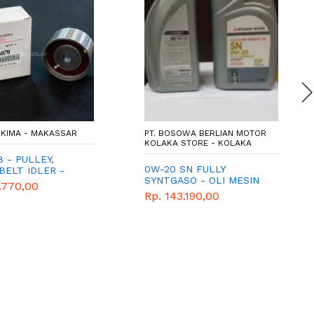
KIMA - MAKASSAR
PT. BOSOWA BERLIAN MOTOR
KOLAKA STORE - KOLAKA
8 - PULLEY,
0W-20 SN FULLY
BELT IDLER -
SYNTGASO - OLI MESIN
E SPAREPART
.770,00
XPANDER
ISHI TRITON
Rp. 143.190,00