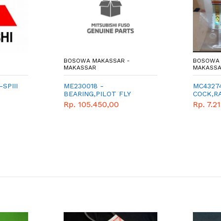
BOSOWA MAKASSAR -
BOSOWA 
MAKASSAR
MAKASS
SPIII
ME230018 -
MC4327
BEARING,PILOT FLY
COCK,R
WHEEL
DRAIN 
Rp. 105.450,00
Rp. 7.2
- MITSU