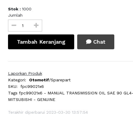
Stok :
1000
Jumlah
Tambah Keranjang
Chat
Laporkan Produk
Kategori:
Otomotif
/Sparepart
SKU:
fpc99021x6
Tags
fpc99021x6 - MANUAL TRANSMISSION OIL SAE 90 GL4-
MITSUBISHI - GENUINE
Terakhir diperbarui 2023-03-30 13:57:54