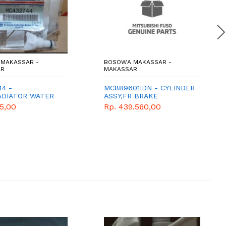
MAKASSAR -
BOSOWA MAKASSAR -
AR
MAKASSAR
44 -
MC889601IDN - CYLINDER
ADIATOR WATER
ASSY,FR BRAKE
- KERAN RADIATOR
WHEEL,RH
15,00
Rp. 439.560,00
BISHI - GENUINE