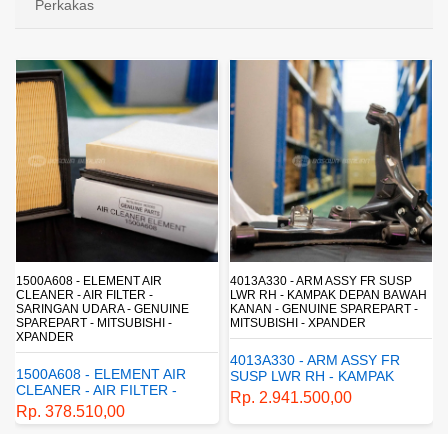
Perkakas
4013A330 - ARM ASSY FR SUSP
4162A413 - SHOCK ABSORBER RR
LWR RH - KAMPAK DEPAN BAWAH
SUSP - SUSPENSI BELAKANG -
KANAN - GENUINE SPAREPART -
SHOCKBREAKER BELAKANG -
MITSUBISHI - XPANDER
GENUINE SPAREPART -
MITSUBISHI - XPANDER
4013A330 - ARM ASSY FR
4162A413 - SHOCK
SUSP LWR RH - KAMPAK
ABSORBER RR SUSP -
DEPAN BAWAH KANAN -
Rp. 2.941.500,00
SUSPENSI BELAKANG -
GENUINE SPAREPART -
Rp. 1.198.800,00
SHOCKBREAKER BELAKANG
MITSUBISHI - XPANDER
- GENUINE SPAREPART -