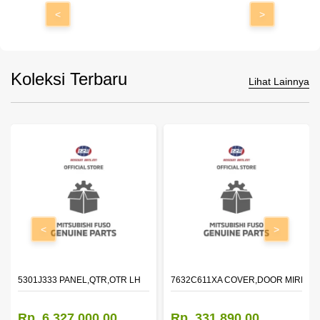
<
>
Koleksi Terbaru
Lihat Lainnya
<
>
DOOR,LH
5301J333 PANEL,QTR,OTR LH
7632C611XA COVER,DOOR MIRROR
Rp. 6.327.000,00
Rp. 331.890,00