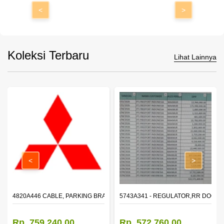
<
>
Koleksi Terbaru
Lihat Lainnya
<
>
KE,FR
4820A446 CABLE, PARKING BRAKE, RR RH
5743A341 - REGULATOR,RR DOOR
Rp. 759.240,00
Rp. 572.760,00