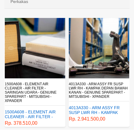
Perkakas
4013A330 - ARM ASSY FR SUSP
4162A413 - SHOCK ABSORBER RR
LWR RH - KAMPAK DEPAN BAWAH
SUSP - SUSPENSI BELAKANG -
KANAN - GENUINE SPAREPART -
SHOCKBREAKER BELAKANG -
MITSUBISHI - XPANDER
GENUINE SPAREPART -
MITSUBISHI - XPANDER
4013A330 - ARM ASSY FR
4162A413 - SHOCK
SUSP LWR RH - KAMPAK
ABSORBER RR SUSP -
DEPAN BAWAH KANAN -
Rp. 2.941.500,00
SUSPENSI BELAKANG -
GENUINE SPAREPART -
Rp. 1.198.800,00
SHOCKBREAKER BELAKANG
MITSUBISHI - XPANDER
- GENUINE SPAREPART -