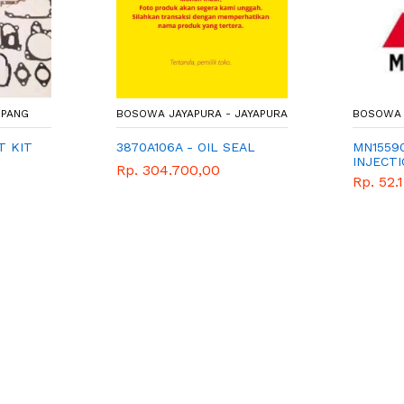
UPANG
BOSOWA JAYAPURA - JAYAPURA
BOSOWA 
T KIT
3870A106A - OIL SEAL
MN1559
INJECT
Rp. 304.700,00
Rp. 52.