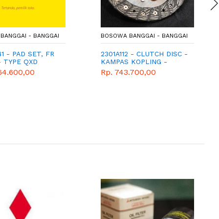
BANGGAI - BANGGAI
BOSOWA BANGGAI - BANGGAI
1 - PAD SET, FR
2301A112 - CLUTCH DISC -
- TYPE QXD
KAMPAS KOPLING -
GENUINE SPAREPART -
64.600,00
Rp. 743.700,00
MITSUBISHI