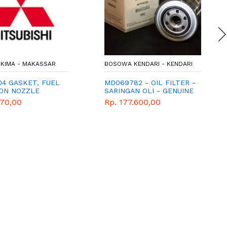
KIMA - MAKASSAR
BOSOWA KENDARI - KENDARI
04 GASKET, FUEL
MD069782 - OIL FILTER -
ION NOZZLE
SARINGAN OLI - GENUINE
SPAREPART MITSUBISHI
170,00
Rp. 177.600,00