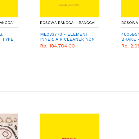
ANGGAI
BOSOWA BANGGAI - BANGGAI
BOSOWA 
G,
ME033773 - ELEMENT
4605B54
- TYPE
INNER, AIR CLEANER NON
BRAKE 
- TYPE FM517
Rp. 184.704,00
Rp. 2.0