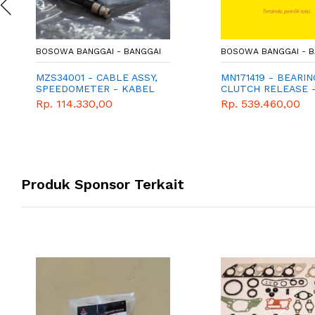
BOSOWA BANGGAI - BANGGAI
BOSOWA BANGGAI - B
MZS34001 - CABLE ASSY,
MN171419 - BEARIN
SPEEDOMETER - KABEL
CLUTCH RELEASE 
SPEEDOMETER -
KB4T
Rp. 114.330,00
Rp. 539.460,00
GENUINE SPAREPART
MITSUBISHI - T120SS
Produk Sponsor Terkait