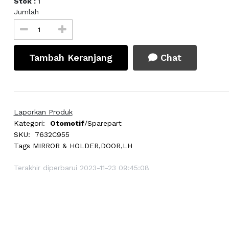
Stok :
1
Jumlah
Tambah Keranjang
Chat
Laporkan Produk
Kategori:
Otomotif
/Sparepart
SKU:
7632C955
Tags
MIRROR & HOLDER,DOOR,LH
Terakhir diperbarui 2023-11-23 09:45:08