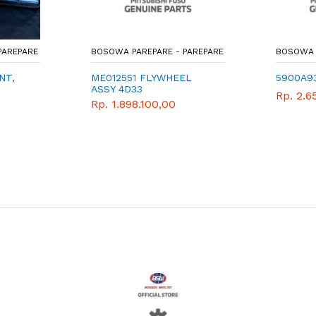
PAREPARE
BOSOWA PAREPARE - PAREPARE
BOSOWA 
NT,
ME012551 FLYWHEEL
5900A9
ASSY 4D33
Rp. 2.6
INGA
Rp. 1.898.100,00
ISHI