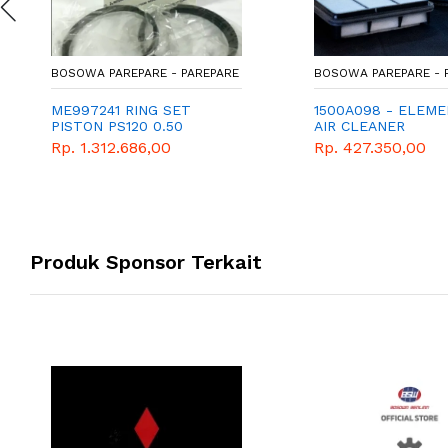
BOSOWA PAREPARE - PAREPARE
BOSOWA PAREPARE - 
ME997241 RING SET
1500A098 - ELEME
PISTON PS120 0.50
AIR CLEANER
(1500A098A) - SAR
Rp. 1.312.686,00
Rp. 427.350,00
UDARA - GENUINE
SPAREPART MITSUB
TRITON
Produk Sponsor Terkait