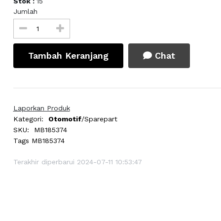
Stok :
15
Jumlah
Tambah Keranjang
Chat
Laporkan Produk
Kategori:
Otomotif
/Sparepart
SKU:
MB185374
Tags
MB185374
Terakhir diperbarui 2024-07-11 10:53:47