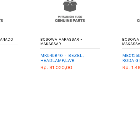
MANADO
BOSOWA MAKASSAR -
BOSOWA 
MAKASSAR
MAKASS
MK545840 - BEZEL,
ME01255
HEADLAMP,LWR
RODA GI
GENUIN
Rp. 91.020,00
Rp. 1.4