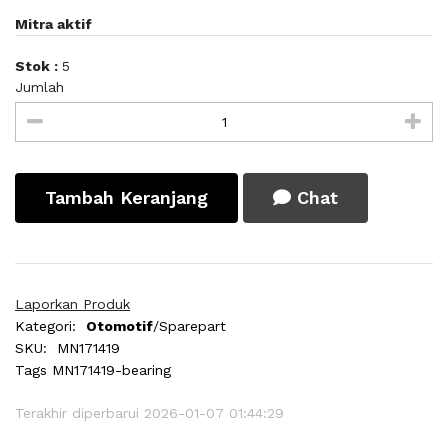
Mitra aktif
Stok :
5
Jumlah
Tambah Keranjang
Chat
Laporkan Produk
Kategori:
Otomotif
/Sparepart
SKU:
MN171419
Tags
MN171419-bearing
Terakhir diperbarui 2026-01-07 01:44:29