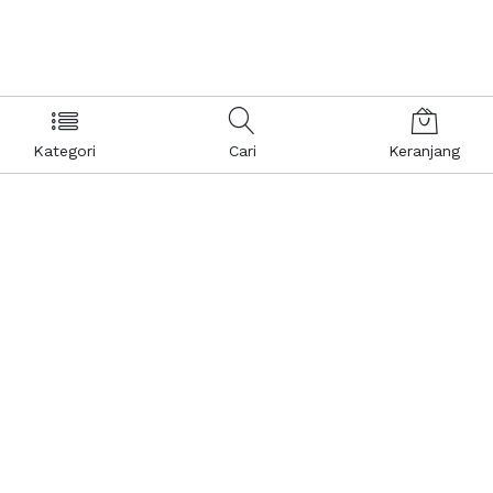
Kategori
Cari
Keranjang
Layanan Pelanggan
Kebijakan & Privasi
Pusat Bantuan
Layanan Pengaduan