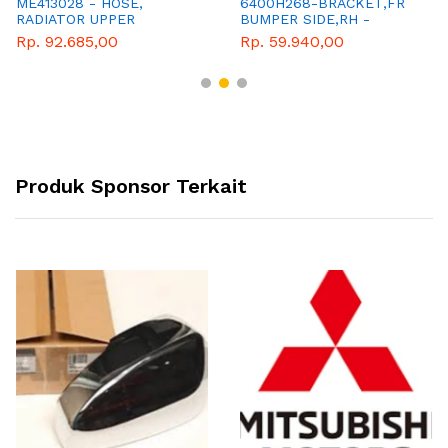
ME413028 - HOSE,
6400H268-BRACKET,FR
RADIATOR UPPER
BUMPER SIDE,RH -
GENUINE PART-
Rp. 92.685,00
Rp. 59.940,00
MITSUBISHI
Produk Sponsor Terkait