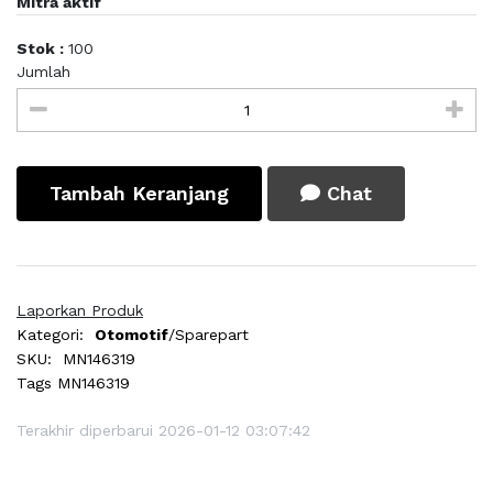
Mitra aktif
Stok :
100
Jumlah
Tambah Keranjang
Chat
Laporkan Produk
Kategori:
Otomotif
/Sparepart
SKU:
MN146319
Tags
MN146319
Terakhir diperbarui 2026-01-12 03:07:42