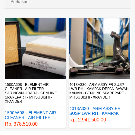
Perkakas
4013A330 - ARM ASSY FR SUSP
4162A413 - SHOCK ABSORBER RR
LWR RH - KAMPAK DEPAN BAWAH
SUSP - SUSPENSI BELAKANG -
KANAN - GENUINE SPAREPART -
SHOCKBREAKER BELAKANG -
MITSUBISHI - XPANDER
GENUINE SPAREPART -
MITSUBISHI - XPANDER
4013A330 - ARM ASSY FR
4162A413 - SHOCK
SUSP LWR RH - KAMPAK
ABSORBER RR SUSP -
DEPAN BAWAH KANAN -
Rp. 2.941.500,00
SUSPENSI BELAKANG -
GENUINE SPAREPART -
Rp. 1.198.800,00
SHOCKBREAKER BELAKANG
MITSUBISHI - XPANDER
- GENUINE SPAREPART -