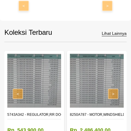
<
>
Koleksi Terbaru
Lihat Lainnya
<
>
OR WINDOW,LH
5743A342 - REGULATOR,RR DOOR WINDOW,RH
8250A787 - MOTOR,WINDSHIELD W
Rp. 543.900,00
Rp. 2.486.400,00