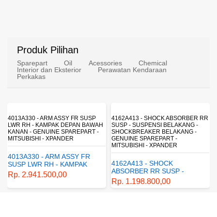
Produk Pilihan
Sparepart
Oil
Acessories
Chemical
Interior dan Eksterior
Perawatan Kendaraan
Perkakas
USP
4162A413 - SHOCK ABSORBER RR
1770A233 - FUEL FILTER ELEM
BAWAH
SUSP - SUSPENSI BELAKANG -
- SARINGAN BAHAN BAKAR -
RT -
SHOCKBREAKER BELAKANG -
SARINGAN SOLAR - MITSUBISHI
GENUINE SPAREPART -
PAJERO
MITSUBISHI - XPANDER
R
1770A233 - FUEL FILTER
4162A413 - SHOCK
K
ELEMENT - SARINGAN
ABSORBER RR SUSP -
BAHAN BAKAR - SARINGAN
Rp. 430.680,00
SUSPENSI BELAKANG -
SOLAR - MITSUBISHI -
Rp. 1.198.800,00
SHOCKBREAKER BELAKANG
PAJERO
- GENUINE SPAREPART -
MITSUBISHI - XPANDER