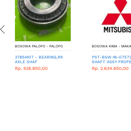
BOSOWA PALOPO - PALOPO
BOSOWA KIMA - MAK
3785A107 - BEARING,RR
PST-BSW-18-0757
AXLE SHAF
SHAFT ASSY PROP
FR
Rp. 926.850,00
Rp. 2.634.650,00