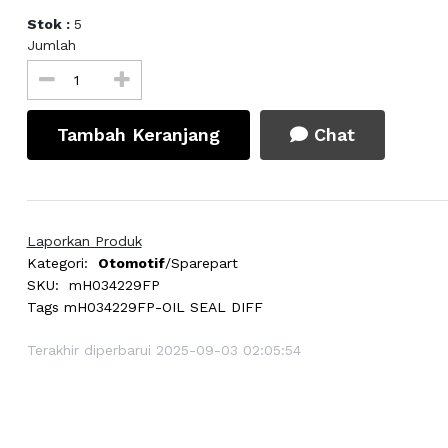
Stok :
5
Jumlah
Tambah Keranjang
Chat
Laporkan Produk
Kategori:
Otomotif
/Sparepart
SKU:
mH034229FP
Tags
mH034229FP-OIL SEAL DIFF
Terakhir diperbarui 2025-09-03 02:05:54