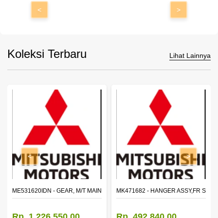
<
>
Koleksi Terbaru
Lihat Lainnya
<
>
N SHAFT 2ND SPEED (M035S5)
ME531620IDN - GEAR, M/T MAIN SHAFT REVERSE
MK471682 - HANGER ASSY,FR SHA
Rp. 1.226.550,00
Rp. 492.840,00