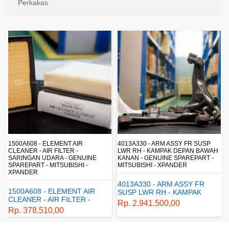
Perkakas
1500A608 - ELEMENT AIR
4013A330 - ARM ASSY FR SUSP
CLEANER - AIR FILTER -
LWR RH - KAMPAK DEPAN BAWAH
SARINGAN UDARA - GENUINE
KANAN - GENUINE SPAREPART -
SPAREPART - MITSUBISHI -
MITSUBISHI - XPANDER
XPANDER
4013A330 - ARM ASSY FR
1500A608 - ELEMENT AIR
SUSP LWR RH - KAMPAK
CLEANER - AIR FILTER -
DEPAN BAWAH KANAN -
Rp. 2.941.500,00
SARINGAN UDARA -
GENUINE SPAREPART -
Rp. 378.510,00
GENUINE SPAREPART -
MITSUBISHI - XPANDER
MITSUBISHI - XPANDER